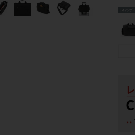
[
475
ポ