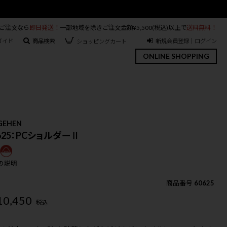
のご注文なら
即日発送！
一部地域を除きご注文金額¥5,500(税込)以上で
送料無料！
ガイド
商品検索
新規会員登録｜ログイン
ショッピングカート
ONLINE SHOPPING
GEHEN
0625：PCショルダーⅡ
の説明
商品番号
60625
10,450
税込