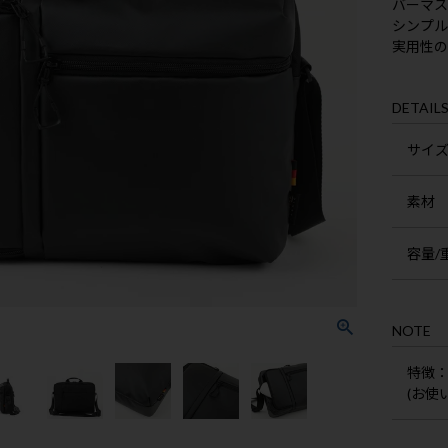
バーマ
シンプル
実用性
DETAIL
サイ
素材
容量/
NOTE
特徴
(お使