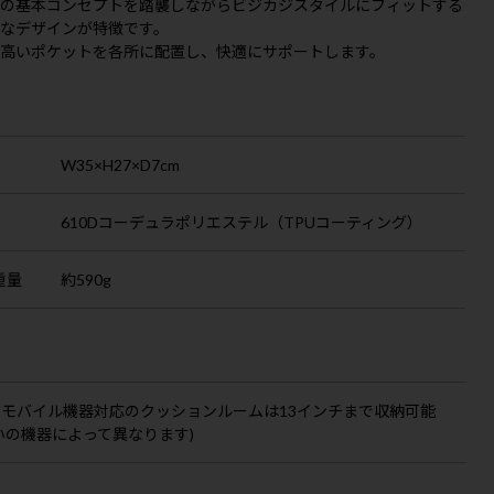
スの基本コンセプトを踏襲しながらビジカジスタイルにフィットする
なデザインが特徴です。
の高いポケットを各所に配置し、快適にサポートします。
S
ズ
W35×H27×D7cm
610Dコーデュラポリエステル（TPUコーティング）
重量
約590g
：モバイル機器対応のクッションルームは13インチまで収納可能
いの機器によって異なります)