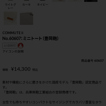
ライトグ
カーキ
ネイビー
レー
COMMUTEⅡ
No.60607：ミニトート（豊岡鞄）
A5収納可
アイコンの説明
商品番号
60607
¥
14,300
価格
税込
素材や機能にさらに磨きをかけた国産モデル「豊岡鞄」認定商品で
す。
「豊岡鞄」は、兵庫県鞄工業組合の登録商標です。
検索
女性でも持ちやすいコンパクトなサイジングでカラバリ豊富なタウ