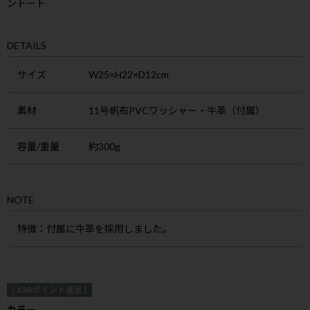
ントート
DETAILS
サイズ
W25×H22×D12cm
素材
11号帆布PVCワッシャー・牛革（付属）
容量/重量
約300g
NOTE
特徴
：付属に牛革を採用しました。
[
650
ポイント進呈 ]
カラー