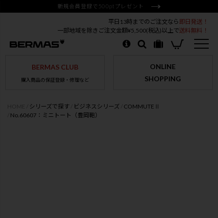
新規会員登録で500ptプレゼント
平日13時までのご注文なら
即日発送！
一部地域を除きご注文金額¥5,500(税込)以上で
送料無料！
ONLINE
BERMAS CLUB
SHOPPING
購入商品の保証登録・修理など
HOME
シリーズで探す
ビジネスシリーズ
COMMUTEⅡ
No.60607：ミニトート（豊岡鞄）