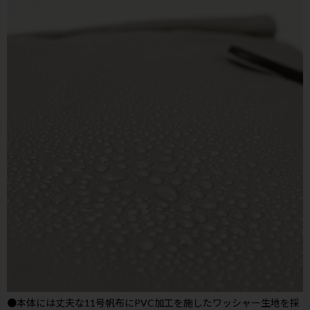
●本体には丈夫な11号帆布にPVC加工を施したワッシャー生地を採