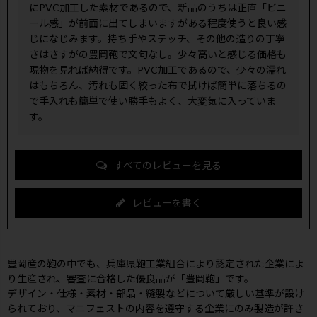
にPVC加工した素材であるので、新品のうちは正直「ビニ
ール感」が前面に出てしまいますがある程度使うと良い感
じになじみます。持ち手やステッチ、その他の造りの丁寧
さはさすがの豊岡鞄で文句なし。少々高いと感じる価格も
現物を見れば納得です。PVC加工であるので、少々の濡れ
はもちろん、汚れも固く絞った布で拭けば簡単に落ちるの
で手入れも簡単で使い勝手もよく、大変気に入っていま
す。
すべてのレビューを見る
レビューを書く
豊岡産の鞄の中でも、兵庫県鞄工業組合により認定された企業によ
り生産され、審査に合格した優良品が「豊岡鞄」です。
デザイン・仕様・素材・部品・縫製などについて厳しい基準が設け
られており、マニフェストの内容を遵守する企業にのみ製造が許さ