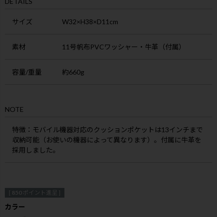
DETAILS
サイズ
W32×H38×D11cm
素材
11号帆布PVCワッシャー・牛革（付属）
容量/重量
約660g
NOTE
特徴
：モバイル機器対応のクッションポケットは13インチまで
収納可能（お使いの機器によって異なります）
。付属に牛革を
採用しました。
[
850
ポイント進呈 ]
カラー