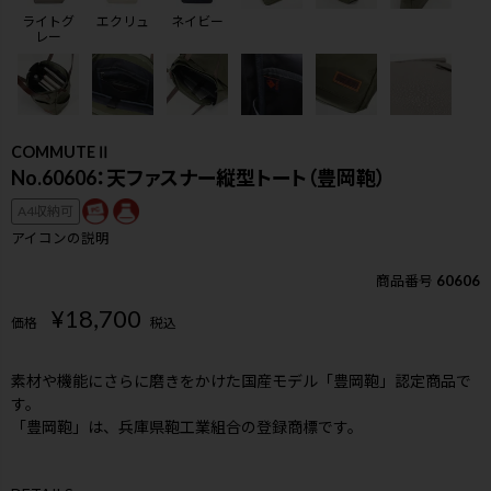
ライトグ
エクリュ
ネイビー
レー
COMMUTEⅡ
No.60606：天ファスナー縦型トート（豊岡鞄）
A4収納可
アイコンの説明
商品番号
60606
¥
18,700
価格
税込
素材や機能にさらに磨きをかけた国産モデル「豊岡鞄」認定商品で
す。
「豊岡鞄」は、兵庫県鞄工業組合の登録商標です。
検索