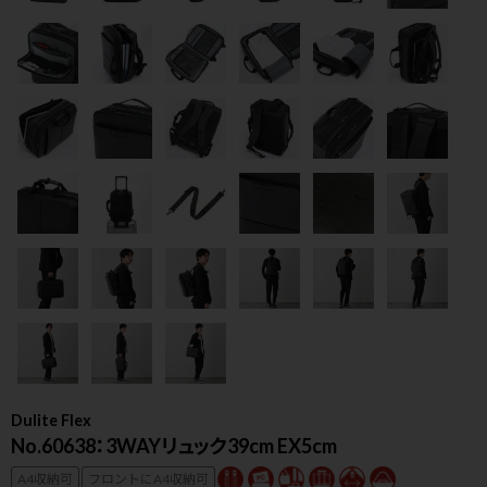
Dulite Flex
検索
No.60638：3WAYリュック39cm EX5cm
A4収納可
フロントにA4収納可