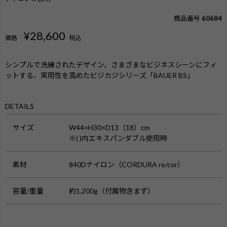
商品番号
60684
¥
28,600
価格
税込
シンプルで洗練されたデザイン、さまざまなビジネスシーンにフィ
ットする、実用性を高めたビジカジシリーズ「BAUER BS」
DETAILS
サイズ
W44×H30×D13（18）cm
※( )内エキスパンダブル使用時
素材
840Dナイロン（CORDURA re/cor）
容量/重量
約1,200g（付属物含まず）