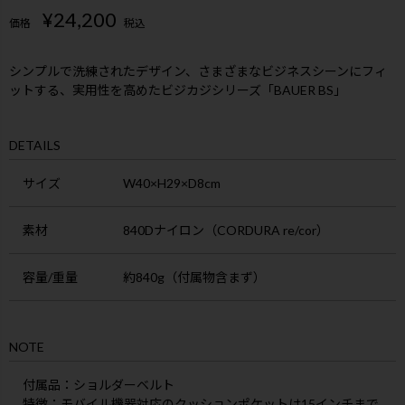
¥
24,200
価格
税込
シンプルで洗練されたデザイン、さまざまなビジネスシーンにフィ
ットする、実用性を高めたビジカジシリーズ「BAUER BS」
DETAILS
サイズ
W40×H29×D8cm
素材
840Dナイロン（CORDURA re/cor）
容量/重量
約840g（付属物含まず）
NOTE
付属品
：ショルダーベルト
特徴
：モバイル機器対応のクッションポケットは15インチまで