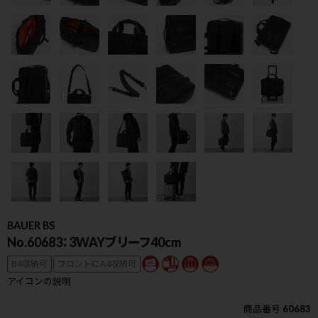
BAUER BS
No.60683：3WAYブリーフ40cm
B4収納可
フロントにA4収納可
検索
アイコンの説明
商品番号
60683