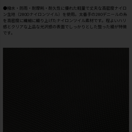
●撥水・防雨・耐摩耗・耐久性に優れた軽量で丈夫な高密度ナイロ
ン生地（280Dナイロンツイル）を使用。太番手の280デニールの糸
を高密度に繊細に織り上げたナイロンツイル素材です。程よいハリ
感とクリアな上品な光沢感の表面でしっかりとした整った綾が特徴
です。