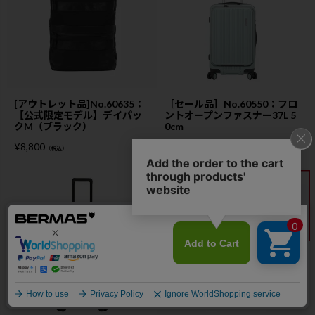
[アウトレット品]No.60635：
［セール品］No.60550：フロ
【公式限定モデル】デイパッ
ントオープンファスナー37L 5
クM（ブラック）
0cm
¥
8,800
¥
19,184
（税込）
（税込）