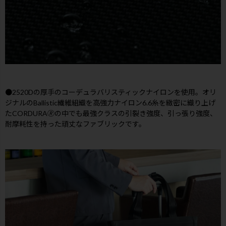
●2520Dの厚手のコーデュラバリスティックナイロンを使用。オリ
ジナルのBallistic繊維組織を高強力ナイロン6.6糸を緻密に織り上げ
たCORDURA🄬の中でも最強クラスの引裂き強度、引っ張り強度、
耐摩耗性を持った頑丈なファブリックです。