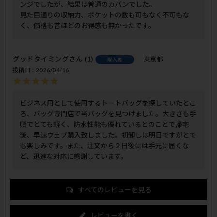
ンジでしたが、結果は普通のカバンでした。

見た目通りの収納力、ポケットの数も可もなく不可もな
く、価格も昔ほどのお得感も無かったです。
グッドタイミング
1
東京都
購入者
投稿日
2026/04/16
ビジネス用として使用するトートバッグを探していたとこ
ろ、バッグ専門店で当バッグを見つけました。大きさも手
頃でとても軽く、防水性能も優れているとのことで帰宅
後、早速ウェブ購入致しました。初卸しは明日ですがとて
も楽しみです。また、注文から２日後には手元に届くな
ど、迅速な対応に感謝しています。
すべてのレビューを見る
レビューを書く