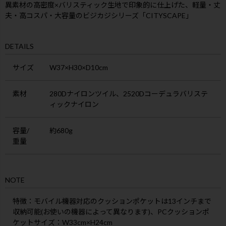
異素材の高密度×バリスティック生地で印象的に仕上げた、軽量・丈
夫・高コスパ・大容量のビジカジシリーズ「CITYSCAPE」
DETAILS
サイズ
W37×H30×D10cm
素材
280Dナイロンツイル、2520Dコーデュラバリステ
ィックナイロン
容量/
約680g
重量
NOTE
特徴
：モバイル機器対応のクッションポケットは13インチまで
収納可能(お使いの機器によって異なります)、PCクッションポ
ケットサイズ：W33cm×H24cm