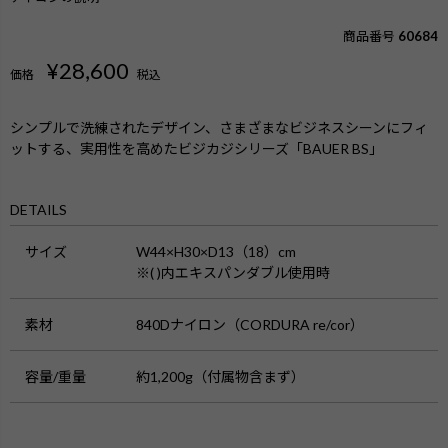
商品番号
60684
¥
28,600
価格
税込
シンプルで洗練されたデザイン、さまざまなビジネスシーンにフィ
ットする、実用性を高めたビジカジシリーズ「BAUER BS」
DETAILS
サイズ
W44×H30×D13（18）cm
※( )内エキスパンダブル使用時
素材
840Dナイロン（CORDURA re/cor）
容量/重量
約1,200g（付属物含まず）