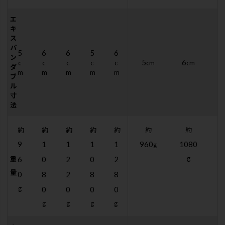
エ
キ
ス
パ
5
6
6
5
6
ン
5
6
c
c
c
c
c
cm
cm
ダ
m
m
m
m
m
ブ
ル
寸
法
約
約
約
約
約
約
約
9
1
1
1
1
960
1080
1
g
g
6
0
2
0
2
重
量
0
8
2
8
8
g
0
0
0
0
g
g
g
g