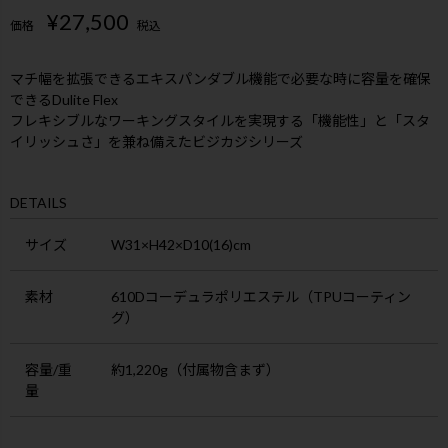
¥
27,500
価格
税込
マチ幅を拡張できるエキスパンダブル機能で必要な時に容量を確保
できるDulite Flex
フレキシブルなワーキングスタイルを実現する「機能性」と「スタ
イリッシュさ」を兼ね備えたビジカジシリーズ
DETAILS
サイズ
W31×H42×D10(16)cm
素材
610Dコーデュラポリエステル（TPUコーティン
グ）
容量/重
約1,220g（付属物含まず）
量