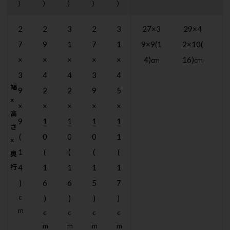
）
）
）
）
）
2
2
3
2
3
27×3
29×4
3
7
9
1
7
1
9×9(1
2×10(
2
×
×
×
×
×
4)
16)
(
cm
cm
3
4
4
3
4
幅
9
2
2
9
5
×
×
×
×
×
×
高
9
1
1
1
1
さ
(
0
0
0
1
×
1
(
(
(
(
奥
行
4
1
1
1
1
)
6
6
5
7
c
)
)
)
)
m
c
c
c
c
m
m
m
m