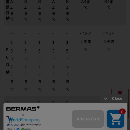
A
B
B
A
B
A4
B4
書
ま
ま
類
で
で
4
4
4
4
4
収
ま
ま
ま
ま
ま
納
で
で
で
で
で
~
~
~
~
~
~13
~15
イ
イ
ンチま
ンチま
1
1
1
1
1
で
で
P
3
5
5
3
5
C
イ
イ
イ
イ
イ
収
ン
ン
ン
ン
ン
納
チ
チ
チ
チ
チ
ま
ま
ま
ま
ま
で
で
で
で
で
そ
3
3
3
3
の
W
W
W
他
A
A
A
の
Y
Y
Y
機
能