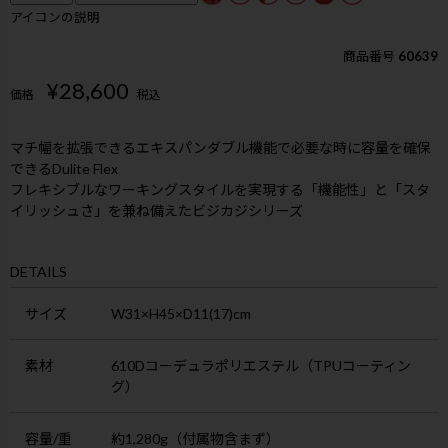
アイコンの説明
商品番号
60639
¥
28,600
価格
税込
マチ幅を拡張できるエキスパンダブル機能で必要な時に容量を確保
できるDulite Flex
フレキシブルなワーキングスタイルを実現する「機能性」と「スタ
イリッシュさ」を兼ね備えたビジカジシリーズ
DETAILS
サイズ
W31×H45×D11(17)cm
素材
610Dコーデュラポリエステル（TPUコーティン
グ）
容量/重
約1,280g（付属物含まず）