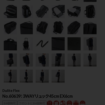
Dulite Flex
検索
No.60639：3WAYリュック45cm EX6cm
B4収納可
フロントにB4収納可