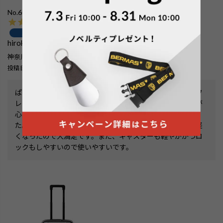
No.60540：ファスナー37L 48cm
購入者
hirokin
1
神奈川県
60代
男性
投稿日
2026/07/31
ぱっと見、これまで使っていた機内持ち込みサイズの他社フ
レーム式のスーツケースよりかなり小さく見えたので容量が
心配でしたが、荷物を積み込んでみると同じだけ入りまし
た。同じだけ入ってサイズが小ぶりになったのと、かなり軽
くなったので大満足です。また、キャスターも軽やかかつロ
ックもしやすいので使いやすいです。