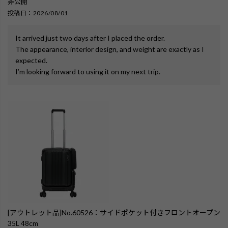
非公開
投稿日
2026/08/01
It arrived just two days after I placed the order. 

The appearance, interior design, and weight are exactly as I 
expected. 

I’m looking forward to using it on my next trip.
[アウトレット品]No.60526：サイドポケット付きフロントオープン
35L 48cm