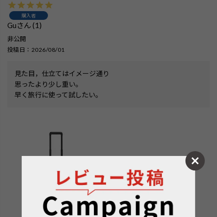
購入者
Gu
1
非公開
投稿日
2026/08/01
見た目，仕立てはイメージ通り

思ったより少し重い。

早く旅行に使って試したい。