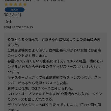
購入者
30
1
女性
投稿日
2026/07/25
めちゃくちゃ悩んで、SNSやらAIに相談してこの商品に決め
ました。

公共交通機関をよく使い、国内出張利用が多い女性には最高
のセレクトだと思います。

容量36Lで2泊くらいの出張には十分。3.3kgと軽量、横にもハ
ンドルがあるから飛行機のラゲッジスペースにも出し入れし
やすい。

キャスターが大きくて長距離移動でもストレス少ない。スト
ッパーがあるから電車やバスでも安定。

着替えと仕事用の2スペースに分けられる。

フロントオープンで立てたままPCや書類の出し入れ、メイン
のスペースも出し入れできる。

デザインがオジサンっぽくも安っぽくもない。汚れや雨や傷
に強い。
