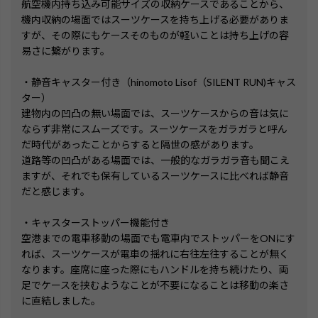
航空機内持ち込み可能サイズの収納ケースであることから、
機内収納の場面ではスーツケースを持ち上げる必要がありま
すが、その際にもケースそのものが軽いことは持ち上げの容
易さに繋がります。

・静音キャスター付き（hinomoto Lisof（SILENT RUN)キャス
ター）

建物内の凹凸の無い場面では、スーツケースからの音は気に
ならず非常にスムーズです。スーツケースをガラガラと呼ん
だ時代があったことからすると隔世の感があります。

道路等の凹凸がある場面では、一般的なガラガラ音も聞こえ
ますが、それでも保有しているスーツケースに比べれば静音
だと感じます。

・キャスターストッパー機能付き

空港までの電車移動の場面でも電車内でストッパーをONにす
れば、スーツケースが電車の揺れに右往左往することが無く
なります。座席に座った際にもハンドルを持ち続けたり、両
足でケースを挟むようなことが不要になることは移動の楽さ
に直結しました。
