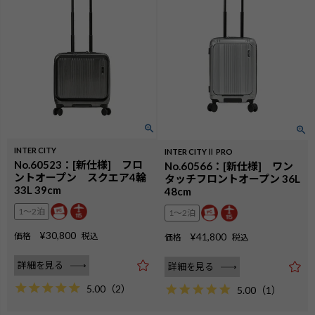
INTER CITY
INTER CITYⅡ PRO
No.60523：[新仕様] フロ
No.60566：[新仕様] ワン
ントオープン スクエア4輪
タッチフロントオープン 36L
33L 39cm
48cm
1〜2泊
1〜2泊
¥
30,800
価格
税込
¥
41,800
価格
税込
詳細を見る
詳細を見る
5.00
（
2
）
5.00
（
1
）