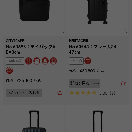
CITYSCAPE
HERITAGEⅢ
No.60695：デイパックXL
No.60543：フレーム34L
EX3cm
47cm
B4収納可
1〜2泊
¥
30,800
価格
税込
¥
26,400
価格
税込
詳細を見る
カートに入れる
5.00
（
1
）
検索