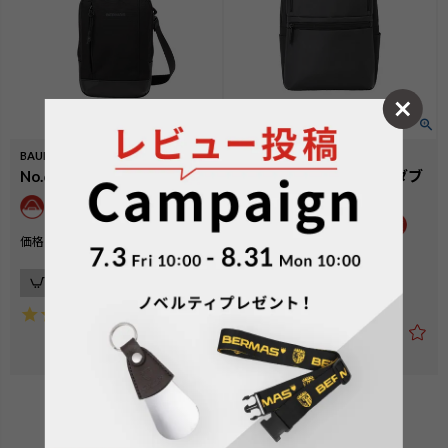
BAUERⅣ
BAUER GEHENⅡ
No.60675：縦型ポーチ
No.60402：エキスパンダブ
ルリュック
B4収納可
¥
6,050
価格
税込
カートに入れる
¥
28,600
価格
税込
5.00
（
1
）
カートに入れる