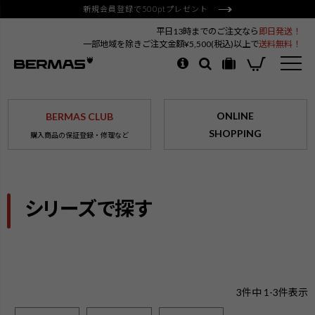
新規会員登録で500ptプレゼント
平日13時までのご注文なら
即日発送！
一部地域を除きご注文金額¥5,500(税込)以上で
送料無料！
ONLINE
BERMAS CLUB
SHOPPING
購入商品の保証登録・修理など
シリーズで探す
3
件中
1
-
3
件表示