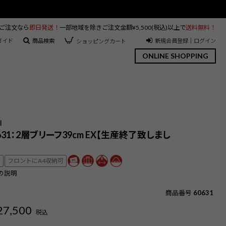
のご注文なら
即日発送！
一部地域を除きご注文金額¥5,500(税込)以上で
送料無料！
ガイド
商品検索
新規会員登録｜ログイン
ショッピングカート
ONLINE SHOPPING
】
Ⅲ
0631：2層ブリーフ39cm EX【生産終了致しまし
可
フロントにA4収納可
の説明
商品番号
60631
27,500
税込