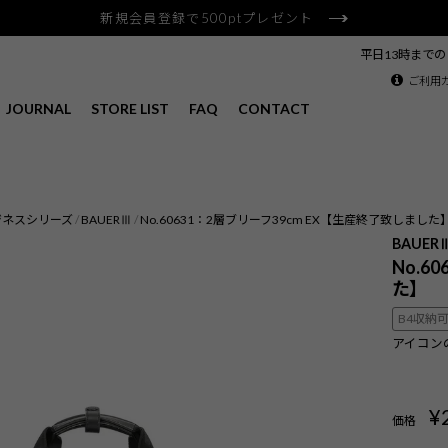
新規会員登録で500ptプレゼント
平日13時まで
ご利用
JOURNAL
STORE LIST
FAQ
CONTACT
ジネスシリーズ
BAUERⅢ
No.60631：2層ブリーフ39cm EX【生産終了致しました
BAUER
No.6
た】
B4収納
アイコン
¥
価格