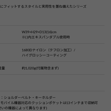
ジにフィットするスタイルと実用性を兼ね備えたシリーズ
S
ズ
W39×H29×D13(16)cm
※( )内エキスパンダブル使用時
1680Dナイロン（テフロン加工）/
ハイグロッシーコーティング
重量
約1,020g(付属物含まず)
品
：ショルダーベルト・キーホルダー
：モバイル機器対応のクッションポケットは13インチまで収納可
使いの機器によって異なります)