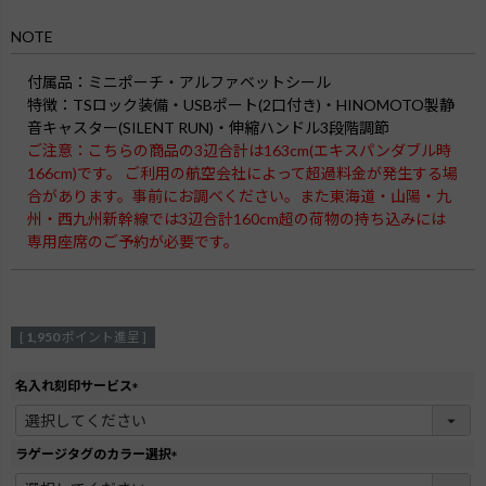
NOTE
付属品
：ミニポーチ・アルファベットシール
特徴
：TSロック装備・USBポート(2口付き)・HINOMOTO製静
音キャスター(SILENT RUN)・伸縮ハンドル3段階調節
ご注意：こちらの商品の3辺合計は163cm(エキスパンダブル時
166cm)です。 ご利用の航空会社によって超過料金が発生する場
合があります。事前にお調べください。また東海道・山陽・九
州・西九州新幹線では3辺合計160cm超の荷物の持ち込みには
専用座席のご予約が必要です。
[
1,950
ポイント進呈 ]
名入れ刻印サービス
(
必
須
ラゲージタグのカラー選択
)
(