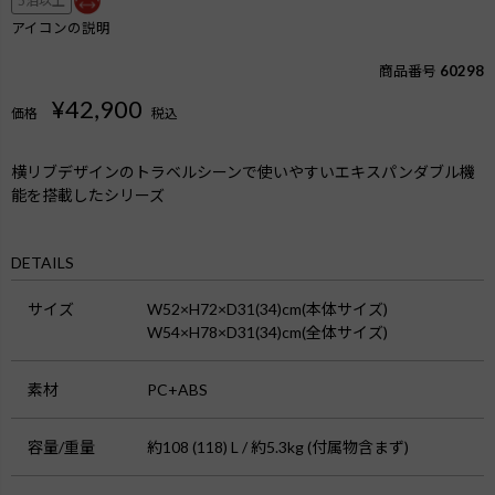
5泊以上
アイコンの説明
商品番号
60298
¥
42,900
価格
税込
横リブデザインのトラベルシーンで使いやすいエキスパンダブル機
能を搭載したシリーズ
DETAILS
サイズ
W52×H72×D31(34)cm(本体サイズ)
W54×H78×D31(34)cm(全体サイズ)
素材
PC+ABS
容量/重量
約108 (118) L / 約5.3kg (付属物含まず)