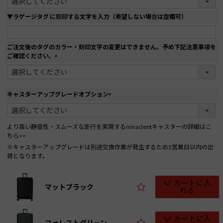
必
須
▼ラゲージタグ に刻印する文字を入力（希望しない場合は空欄可）
)
ご注文後のタグのカラー・刻印文字の変更はできません。予め下記注意事項を
ご確認ください。
(
必
須
)
キャスターアップグレードオプション
(
必
須
より高い静音性・スムーズな走行を実現するmiraclentキャスターの詳細はこ
)
ちら>>
※キャスターアップグレードは別途交換作業が発生するため5営業日以内の出
荷となります。
カートに入
マットブラック
れる
カートに入
フォレストグリーン