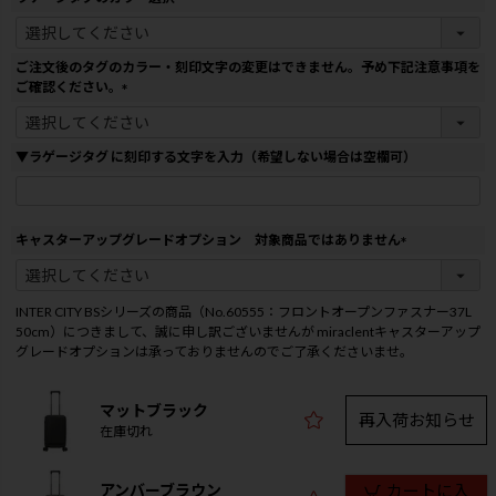
)
(
必
須
ご注文後のタグのカラー・刻印文字の変更はできません。予め下記注意事項を
)
ご確認ください。
(
必
須
▼ラゲージタグ に刻印する文字を入力（希望しない場合は空欄可）
)
キャスターアップグレードオプション 対象商品ではありません
(
必
須
INTER CITY BSシリーズの商品（No.60555：フロントオープンファスナー37L
)
50cm）につきまして、誠に申し訳ございませんが miraclentキャスターアップ
グレードオプションは承っておりませんのでご了承くださいませ。
マットブラック
再入荷お知らせ
在庫切れ
アンバーブラウン
カートに入