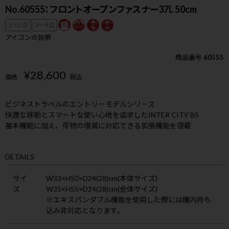
No.60555：フロントオープンファスナー37L 50cm
1〜2泊
3〜4泊
アイコンの説明
商品番号
60555
¥
28,600
価格
税込
ビジネストラベルのエントリーモデルシリーズ
快適な移動とスマートな使い心地を追求したINTER CITY BS
基本機能に加え、荷物の増減に対応できる拡張機能を搭載
DETAILS
サイ
W33×H50×D24(28)cm(本体サイズ)
ズ
W35×H55×D24(28)cm(全体サイズ)
※エキスパンダブル機能を使用した際には機内持ち
込み非対応となります。