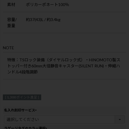
素材
ポリカーポネート100％
容量/
約37(43)L / 約3.4kg
重量
NOTE
特徴
：TSロック装備（ダイヤルロック式）・HINOMOTO製ス
トッパー付き60mm大径静音キャスター(SILENT RUN)・伸縮ハ
ンドル4段階調節
[
1,300
ポイント進呈 ]
名入れ刻印サービス
(
必
須
ラゲージタグのカラー選択