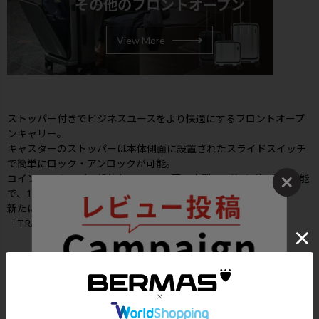
その他のフロントオープン
View More
ストッパー付きでビジネスユースをより快適にするフロントオープ
ンキャリー。
キャスターのストッパーは本体側面に設置されたスライドスイッチ
で簡単にロック・アンロックが可能。
コインロッカー（一般的な500～600円の中型・Mサイズ）収納可能
で、100席未満航空機の機内持込対応サイズです。
新たにロストバゲージの際に荷物が手元に戻る確率が向上する
「TRAVEL SENTRY ID」を装備。