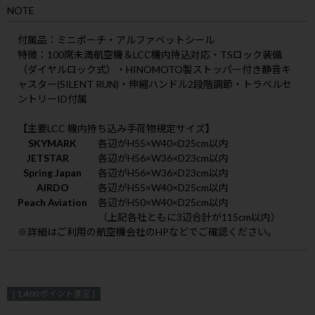
NOTE
付属品
：ミニポーチ・アルファベットシール
特徴
：100席未満航空機＆LCC機内持込対応・TSロック装備
（ダイヤルロック式）・HINOMOTO製ストッパー付き静音キ
ャスター(SILENT RUN)・伸縮ハンドル2段階調節・トラベルセ
ントリーID付属
【主要LCC 機内持ち込み手荷物規定サイズ】
SKYMARK
各辺がH55×W40×D25cm以内
JETSTAR
各辺がH56×W36×D23cm以内
Spring Japan
各辺がH56×W36×D23cm以内
AIRDO
各辺がH55×W40×D25cm以内
Peach Aviation
各辺がH50×W40×D25cm以内
（上記各社ともに3辺合計が115cm以内）
※詳細はご利用の航空機会社のHPなどでご確認ください。
[
1,400
ポイント進呈 ]