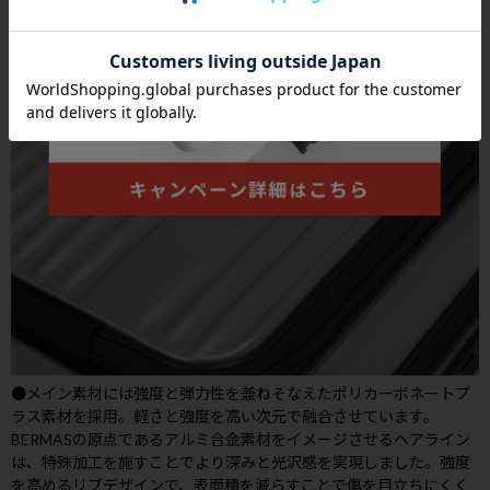
●メイン素材には強度と弾力性を兼ねそなえたポリカーボネートプ
ラス素材を採用。軽さと強度を高い次元で融合させています。
BERMASの原点であるアルミ合金素材をイメージさせるヘアライン
は、特殊加工を施すことでより深みと光沢感を実現しました。強度
を高めるリブデザインで、表面積を減らすことで傷を目立ちにくく