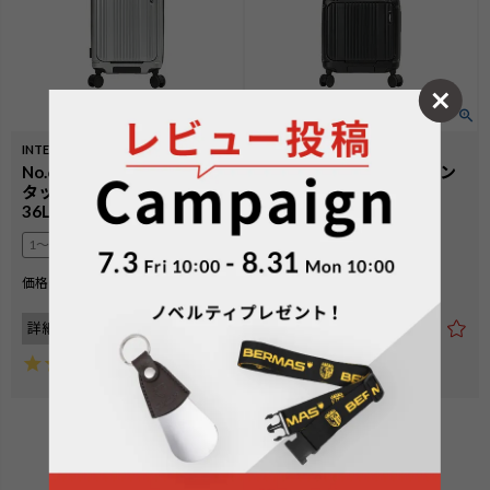
INTER CITYⅡ PRO
INTER CITYⅡ PRO
No.60566：[新仕様] ワン
No.60565：[新仕様] ワン
タッチフロントオープン
タッチフロントオープン
36L 48cm
32L 39cm
1〜2泊
1〜2泊
¥
41,800
¥
38,500
価格
税込
価格
税込
詳細を見る
詳細を見る
5.00
（
1
）
4.33
（
3
）