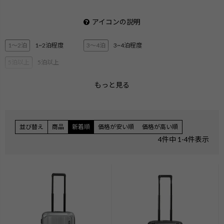
アイコンの説明
1〜2泊
1~2泊程度
3〜4泊
3~4泊程度
5泊以上
5泊以上
もっと見る
2層ブリーフ
3層ブリーフ
PC・タブレット収納
ペットボトル収納
3Way
キャリーオン機能
並び替え
商品
新着順
価格が安い順
価格が高い順
エキスパンダブル
ショルダー
4
件中
1
-
4
件表示
ハンガー付き
機内持ち込みサイズ
無料手荷物サイズ
検索