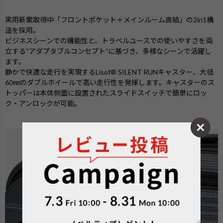
実用新案取得中「フロントポケット＋メインルーム直結」の2in1構
造を採用。
ビジネスシーンでの機能性と、トラベルユースでの使いやすさを両
立する“アダプタブルコンセプト”に基づき、多様なシーンで活躍し
ます。
静かで快適な走行を実現するLisof® SILENT RUNキャスター、大径
60㎜のダブルホイールで高い走行性を発揮します。キャスターのス
トッパーは本体側面に設置されたスライドスイッチで簡単にロッ
ク・アンロックが可能。