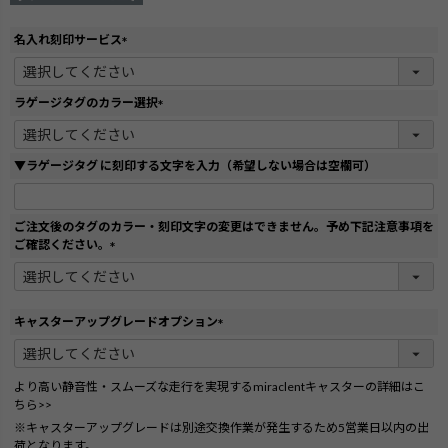
名入れ刻印サービス
(
必
須
ラゲージタグのカラー選択
)
(
必
須
▼ラゲージタグ に刻印する文字を入力（希望しない場合は空欄可）
)
ご注文後のタグのカラー・刻印文字の変更はできません。予め下記注意事項を
ご確認ください。
(
必
須
)
キャスターアップグレードオプション
(
必
須
より高い静音性・スムーズな走行を実現するmiraclentキャスターの詳細はこ
)
ちら>>
※キャスターアップグレードは別途交換作業が発生するため5営業日以内の出
荷となります。