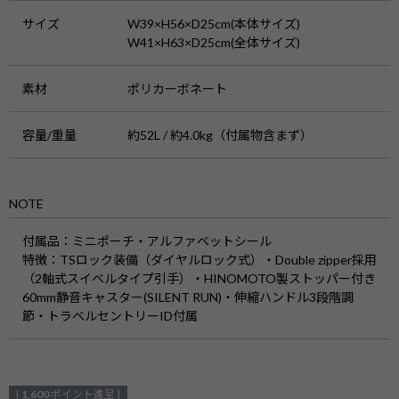
サイズ
W39×H56×D25cm(本体サイズ)
W41×H63×D25cm(全体サイズ)
素材
ポリカーボネート
容量/重量
約52L / 約4.0kg（付属物含まず）
NOTE
付属品
：ミニポーチ・アルファベットシール
特徴
：TSロック装備（ダイヤルロック式）・Double zipper採用
（2軸式スイベルタイプ引手）・HINOMOTO製ストッパー付き
60mm静音キャスター(SILENT RUN)・伸縮ハンドル3段階調
節・トラベルセントリーID付属
[
1,600
ポイント進呈 ]