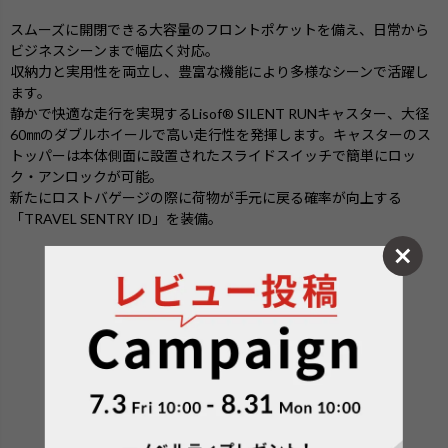
スムーズに開閉できる大容量のフロントポケットを備え、日常から
ビジネスシーンまで幅広く対応。
収納力と実用性を両立し、豊富な機能により多様なシーンで活躍し
ます。
静かで快適な走行を実現するLisof® SILENT RUNキャスター、大径
60㎜のダブルホイールで高い走行性を発揮します。キャスターのス
トッパーは本体側面に設置されたスライドスイッチで簡単にロッ
ク・アンロックが可能。
新たにロストバゲージの際に荷物が手元に戻る確率が向上する
「TRAVEL SENTRY ID」を装備。