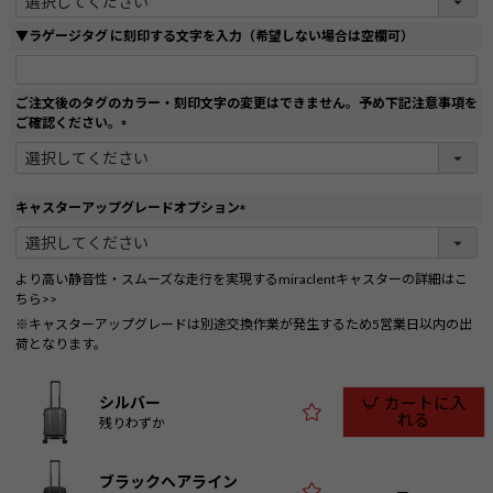
必
須
▼ラゲージタグ に刻印する文字を入力（希望しない場合は空欄可）
)
ご注文後のタグのカラー・刻印文字の変更はできません。予め下記注意事項を
ご確認ください。
(
必
須
)
キャスターアップグレードオプション
(
必
須
より高い静音性・スムーズな走行を実現するmiraclentキャスターの詳細はこ
)
ちら>>
※キャスターアップグレードは別途交換作業が発生するため5営業日以内の出
荷となります。
シルバー
カートに入
れる
残りわずか
ブラックヘアライン
—