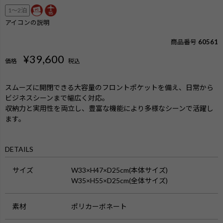
1〜2泊
アイコンの説明
商品番号
60561
¥
39,600
価格
税込
スムーズに開閉できる大容量のフロントポケットを備え、日常から
ビジネスシーンまで幅広く対応。
収納力と実用性を両立し、豊富な機能により多様なシーンで活躍し
ます。
DETAILS
サイズ
W33×H47×D25cm(本体サイズ)
W35×H55×D25cm(全体サイズ)
素材
ポリカーボネート