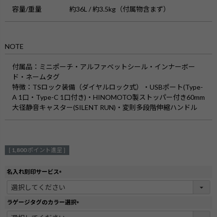
容量/重量
約36L / 約3.5kg（付属物含まず）
NOTE
付属品
：ミニポーチ・アルファベットシール・インナーボー
ド・ネームタグ
特徴
：TSロック装備（ダイヤルロック式）・USBポート(Type-
A 1口・Type-C 1口付き)・HINOMOTO製ストッパー付き60mm
大径静音キャスター(SILENT RUN)・変則多段階伸縮ハンドル
[
1,800
ポイント進呈 ]
名入れ刻印サービス
(
必
須
ラゲージタグのカラー選択
)
(