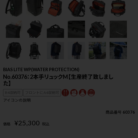
BIAS LITE WP(WATER PROTECTION)
No.60376：2本手リュックM【生産終了致しまし
た】
B4収納可
フロントにA4収納可
アイコンの説明
商品番号
60376
¥
25,300
検索
価格
税込