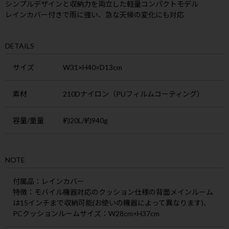
シンプルデザインと収納力を両立した軽量コンパクトモデル
レインカバー付きで雨に強い、急な天候の変化にも対応
DETAILS
サイズ
W31×H40×D13cm
素材
210Dナイロン（PUフィルムコーティング）
容量/重量
約20L/約940g
NOTE
付属品：レインカバー
特徴：モバイル機器対応のクッション仕様の背面メインルーム
は15インチまで収納可能(お使いの機器によって異なります)、
PCクッションルームサイズ：W28cm×H37cm