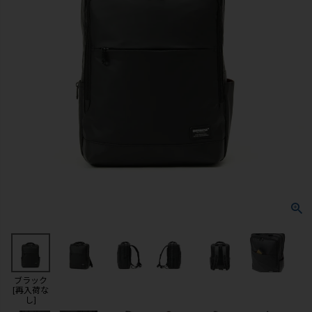
ブラック
[再入荷な
し]