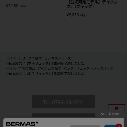
【公式限定モデル】デイパッ
¥
7,480
クL（ブラック）
（税込）
¥
9,350
（税込）
HOME
シリーズで探す
ビジネスシリーズ
No.60375：1本手リュックS【生産終了致しました】
HOME
全ての商品
アイテムで探す
バッグ
リュック・バックパック
No.60375：1本手リュックS【生産終了致しました】
Tel. 0796-23-2211
CONTACT