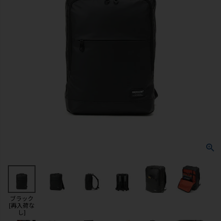
ブラック
[再入荷な
し]