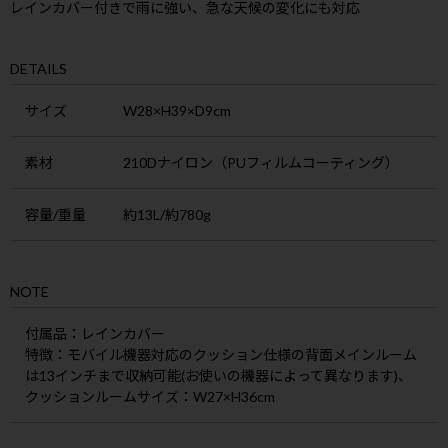
レインカバー付きで雨に強い、急な天候の変化にも対応
DETAILS
サイズ
W28×H39×D9cm
素材
210Dナイロン（PUフィルムコーティング）
容量/重量
約13L/約780g
NOTE
付属品：レインカバー
特徴：モバイル機器対応のクッション仕様の背面メインルーム
は13インチまで収納可能(お使いの機器によって異なります)、
クッションルームサイズ：W27×H36cm