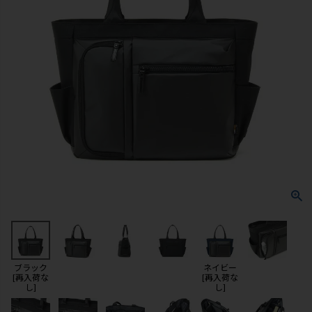
ブラック
ネイビー
[再入荷な
[再入荷な
し]
し]