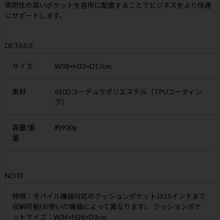
実用性の高いポケットを各所に配置することでビジネスをより快適
にサポートします。
DETAILS
サイズ
W38×H33×D17cm
素材
610Dコーデュラポリエステル（TPUコーティン
グ）
容量/重
約900g
量
NOTE
特徴
：モバイル機器対応のクッションポケットは15インチまで
収納可能(お使いの機器によって異なります)、クッションポケ
ットサイズ：W36×H26×D3cm