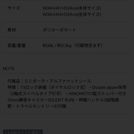
サイズ
W34×H47×D24cm(本体サイズ)
W36×H54×D24cm(全体サイズ)
素材
ポリカーボネート
容量/重量
約36L / 約3.3kg（付属物含まず）
NOTE
付属品
：ミニポーチ・アルファベットシール
特徴
：TSロック装備（ダイヤルロック式）・Double zipper採用
（2軸式スイベルタイプ引手）・HINOMOTO製ストッパー付き
55mm静音キャスター(SILENT RUN)・伸縮ハンドル3段階調
節・トラベルセントリーID付属
[
1,500
ポイント進呈 ]