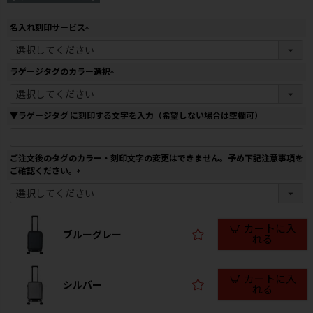
名入れ刻印サービス
(
必
須
ラゲージタグのカラー選択
)
(
必
須
▼ラゲージタグ に刻印する文字を入力（希望しない場合は空欄可）
)
ご注文後のタグのカラー・刻印文字の変更はできません。予め下記注意事項を
ご確認ください。
(
必
須
)
カートに入
ブルーグレー
れる
カートに入
シルバー
れる