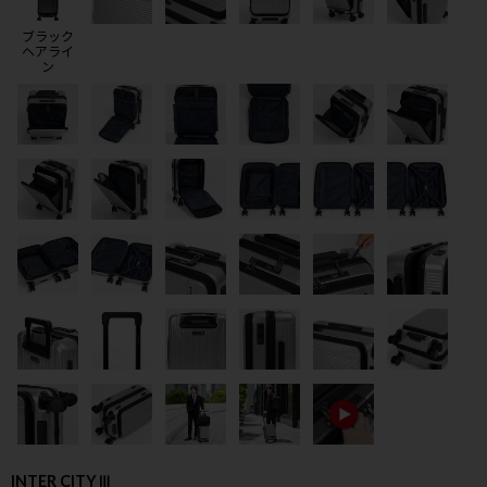
ブラック
ヘアライ
ン
検索
INTER CITYⅢ