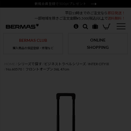
新規会員登録で500ptプレゼント
平日13時までのご注文なら
即日発送！
一部地域を除きご注文金額¥5,500(税込)以上で
送料無料！
ONLINE
BERMAS CLUB
SHOPPING
購入商品の保証登録・修理など
HOME
シリーズで探す
ビジネストラベルシリーズ
INTER CITYⅢ
No.60570：フロントオープン 36L 47cm