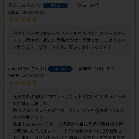
うえこみ
1
千葉県
50代
購入者
投稿日
2026/07/31
空港でバーマスを持っている人を見かけてこのスーツケー
スに一目惚れ。届いた商品はやはり素敵でかっこよくてハ
ンサムなスーツケースです。買ってよかったです！
yuichi1162
1
愛知県
40代
男性
購入者
投稿日
2026/07/29
仕事での移動用にフロントポケットが使いやすそうだった
ので購入しました。

色はブルーグレーを選びましたが、とても落ち着いていて
かなり良いです。

独自の2wayマルチルーム構造が本当に秀逸で新幹線の待
ち時間に立てたままノートPCや書類がすぐに取り出せま
す。また、メインルームにも前側からアクセスできるので