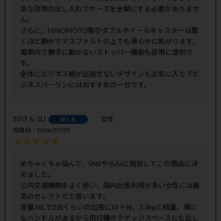
急な荷物の出し入れでケースを全開にする必要がありませ
ん。

さらに、HINOMOTO製のダブルホイールキャスターは驚
くほど静かでアスファルトの上でも滑らかに転がります。
電車内で勝手に動かないストッパー機能も非常に便利で
す。

全体にビジネス感が出過ぎないデザインもお気に入りでビ
ジネスパーソンにはおすすめの一台です。
30
1
女性
購入者
投稿日
2026/07/25
めちゃくちゃ悩んで、SNSやらAIに相談してこの商品に決
めました。

公共交通機関をよく使い、国内出張利用が多い女性には最
高のセレクトだと思います。

容量36Lで2泊くらいの出張には十分。3.3kgと軽量、横に
もハンドルがあるから飛行機のラゲッジスペースにも出し