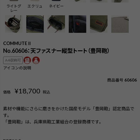
ライトグ
エクリュ
ネイビー
レー
COMMUTEⅡ
No.60606：天ファスナー縦型トート（豊岡鞄）
A4収納可
アイコンの説明
商品番号
60606
¥
18,700
価格
税込
素材や機能にさらに磨きをかけた国産モデル「豊岡鞄」認定商品で
す。
「豊岡鞄」は、兵庫県鞄工業組合の登録商標です。
検索