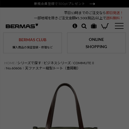
新規会員登録で500ptプレゼント
平日13時までのご注文なら
即日発送！
一部地域を除きご注文金額¥5,500(税込)以上で
送料無料！
ONLINE
BERMAS CLUB
SHOPPING
購入商品の保証登録・修理など
HOME
シリーズで探す
ビジネスシリーズ
COMMUTEⅡ
No.60606：天ファスナー縦型トート（豊岡鞄）