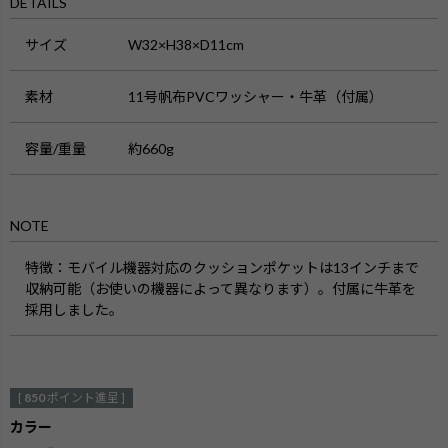
DETAILS
サイズ
W32×H38×D11cm
素材
11号帆布PVCワッシャー・牛革（付属）
容量/重量
約660g
NOTE
特徴
：モバイル機器対応のクッションポケットは13インチまで
収納可能（お使いの機器によって異なります）
。付属に牛革を
採用しました。
[
850
ポイント進呈 ]
カラー