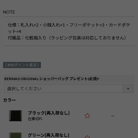
NOTE
仕様：
札入れ×2・小銭入れ×1・フリーポケット×3・カードポケ
ット×4
付属品：
化粧箱入り（ラッピング包装は対応しておりません）
[
800
ポイント進呈 ]
BERMAS ORIGINAL ショッパーバッグ プレゼント(必須)
(
必
須
カラー
)
ブラック[再入荷なし]
—
在庫切れ
グリーン[再入荷なし]
—