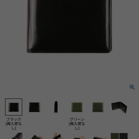
ブラック
グリーン
[再入荷な
[再入荷な
し]
し]