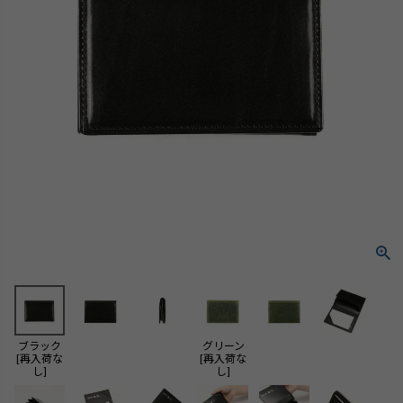
ブラック
グリーン
[再入荷な
[再入荷な
し]
し]