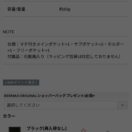
容量/重量
約60g
NOTE
仕様：
マチ付きメインポケット×1・サブポケット×2・ホルダー
×1・フリーポケット×1
付属品：
化粧箱入り（ラッピング包装は対応しておりません）
[
400
ポイント進呈 ]
BERMAS ORIGINAL ショッパーバッグ プレゼント(必須)
(
必
須
カラー
)
ブラック[再入荷なし]
—