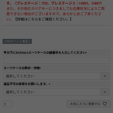
す。（プレステージ：702、プレステージⅡ：H881、H887）
また、その他のスペアキーにつきましても在庫状況によりご用
意できない場合がございますので、あらかじめご了承くださ
い。
【詳細はこちらをご確認ください。】
[
50
ポイント進呈 ]
▼以下にBERMASスーツケースの鍵番号を入力してください
(
必
須
スーツケースの素材・特徴
)
(
必
須
返品不可の承諾をお願いします。
)
(
必
須
)
お気に入りに登録する