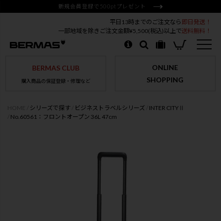
新規会員登録で500ptプレゼント
平日13時までのご注文なら
即日発送！
一部地域を除きご注文金額¥5,500(税込)以上で
送料無料！
ONLINE
BERMAS CLUB
SHOPPING
購入商品の保証登録・修理など
HOME
シリーズで探す
ビジネストラベルシリーズ
INTER CITYⅡ
No.60561：フロントオープン 36L 47cm