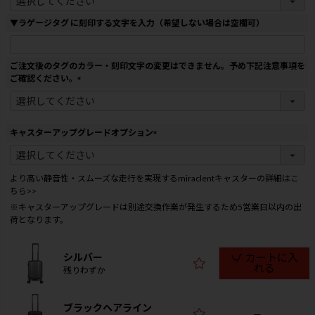
必
須
▼ラゲージタグ に刻印する文字を入力（希望しない場合は空欄可）
)
ご注文後のタグのカラー・刻印文字の変更はできません。予め下記注意事項を
ご確認ください。
(
必
須
)
キャスターアップグレードオプション
(
必
須
より高い静音性・スムーズな走行を実現するmiraclentキャスターの詳細はこ
)
ちら>>
※キャスターアップグレードは別途交換作業が発生するため5営業日以内の出
荷となります。
シルバー
カートに入
れる
残りわずか
ブラックヘアライン
—