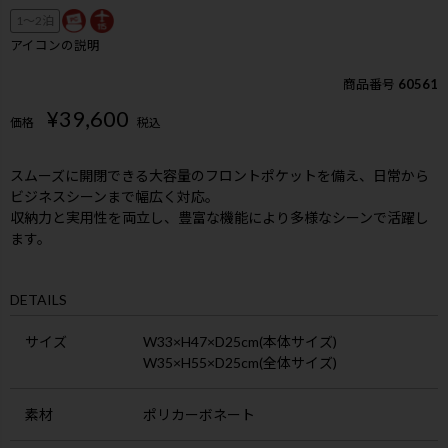
1〜2泊
アイコンの説明
商品番号
60561
¥
39,600
価格
税込
スムーズに開閉できる大容量のフロントポケットを備え、日常から
ビジネスシーンまで幅広く対応。
収納力と実用性を両立し、豊富な機能により多様なシーンで活躍し
ます。
DETAILS
サイズ
W33×H47×D25cm(本体サイズ)
W35×H55×D25cm(全体サイズ)
素材
ポリカーボネート