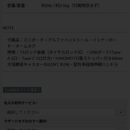
容量/重量
約36L / 約3.5kg（付属物含まず）
NOTE
付属品
：ミニポーチ・アルファベットシール・インナーボー
ド・ネームタグ
特徴
：TSロック装備（ダイヤルロック式）・USBポート(Type-
A 1口・Type-C 1口付き)・HINOMOTO製ストッパー付き60mm
大径静音キャスター(SILENT RUN)・変則多段階伸縮ハンドル
[
1,800
ポイント進呈 ]
名入れ刻印サービス
(
必
須
ラゲージタグのカラー選択
)
(