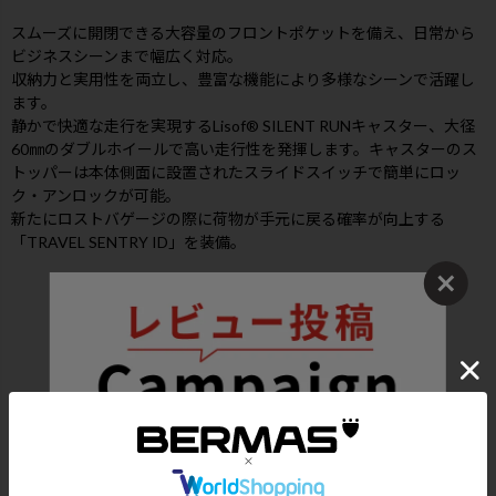
スムーズに開閉できる大容量のフロントポケットを備え、日常から
ビジネスシーンまで幅広く対応。
収納力と実用性を両立し、豊富な機能により多様なシーンで活躍し
ます。
静かで快適な走行を実現するLisof® SILENT RUNキャスター、大径
60㎜のダブルホイールで高い走行性を発揮します。キャスターのス
トッパーは本体側面に設置されたスライドスイッチで簡単にロッ
ク・アンロックが可能。
新たにロストバゲージの際に荷物が手元に戻る確率が向上する
「TRAVEL SENTRY ID」を装備。