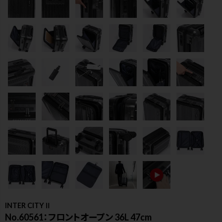
検索
INTER CITYⅡ
No.60561：フロントオープン 36L 47cm