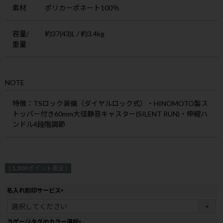
素材
ポリカーポネート100％
容量/
約37(43)L / 約3.4kg
重量
NOTE
特徴
：TSロック装備（ダイヤルロック式）・HINOMOTO製ス
トッパー付き60mm大径静音キャスター(SILENT RUN)・伸縮ハ
ンドル4段階調節
[
1,300
ポイント進呈 ]
名入れ刻印サービス
(
必
須
ラゲージタグのカラー選択