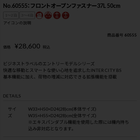
No.60555：フロントオープンファスナー37L 50cm
1〜2泊
3〜4泊
アイコンの説明
商品番号
60555
¥
28,600
価格
税込
ビジネストラベルのエントリーモデルシリーズ
快適な移動とスマートな使い心地を追求したINTER CITY BS
基本機能に加え、荷物の増減に対応できる拡張機能を搭載
DETAILS
サイ
W33×H50×D24(28)cm(本体サイズ)
ズ
W35×H55×D24(28)cm(全体サイズ)
※エキスパンダブル機能を使用した際には機内持ち
込み非対応となります。