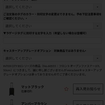
)
(
必
須
ご注文後のタグのカラー・刻印文字の変更はできません。予め下記注意事項を
)
ご確認ください。
(
必
須
▼ラゲージタグ に刻印する文字を入力（希望しない場合は空欄可）
)
キャスターアップグレードオプション 対象商品ではありません
(
必
須
INTER CITY BSシリーズの商品（No.60555：フロントオープンファスナー37L
)
50cm）につきまして、誠に申し訳ございませんが miraclentキャスターアップ
グレードオプションは承っておりませんのでご了承くださいませ。
マットブラック
再入荷お知らせ
在庫切れ
アンバーブラウン