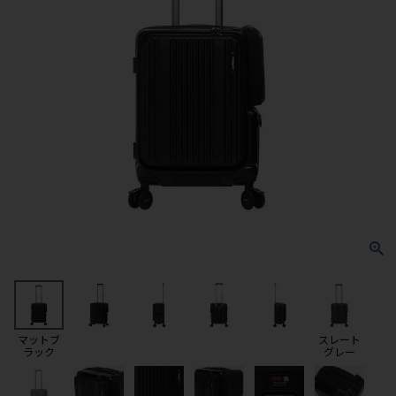
マットブ
スレート
ラック
グレー