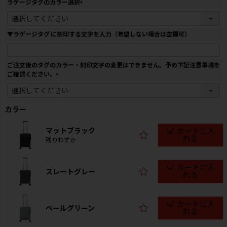
ラゲージタグのカラー選択
)
(
必
須
▼ラゲージタグ に刻印する文字を入力（希望しない場合は空欄可）
)
ご注文後のタグのカラー・刻印文字の変更はできません。予め下記注意事項を
ご確認ください。
(
必
須
カラー
)
マットブラック
カートに入
れる
残りわずか
カートに入
スレートグレー
れる
カートに入
ペールグリーン
れる