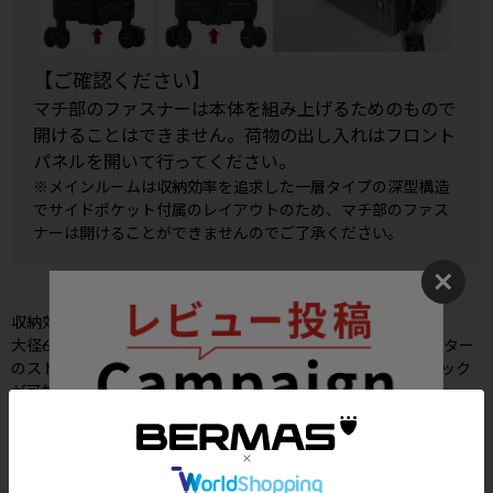
【ご確認ください】
マチ部のファスナーは本体を組み上げるためのもので
開けることはできません。荷物の出し入れはフロント
パネルを開いて行ってください。
※メインルームは収納効率を追求した一層タイプの深型構造
でサイドポケット付属のレイアウトのため、マチ部のファス
ナーは開けることができませんのでご了承ください。
収納効率を追求したメインルームは、一層タイプの深型設計。
大径60㎜のダブルホイールで高い走行性を発揮します。キャスター
のストッパーは足踏み式で素早くキャスターをロック、アンロック
が可能。
新たにロストバゲージの際に荷物が手元に戻る確率が向上する
「TRAVEL SENTRY ID」を装備。