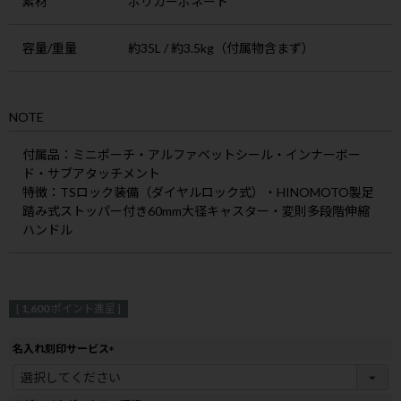
素材
ポリカーボネート
容量/重量
約35L / 約3.5kg（付属物含まず）
NOTE
付属品
：ミニポーチ・アルファベットシール・インナーボー
ド・サブアタッチメント
特徴
：TSロック装備（ダイヤルロック式）・HINOMOTO製足
踏み式ストッパー付き60mm大径キャスター・変則多段階伸縮
ハンドル
[
1,600
ポイント進呈 ]
名入れ刻印サービス
(
必
須