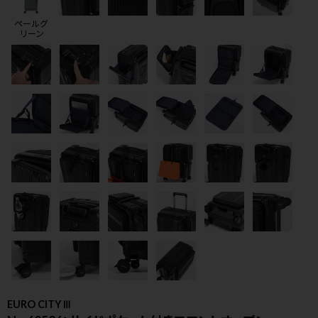
ペールグ
リーン
検索
EURO CITYⅢ