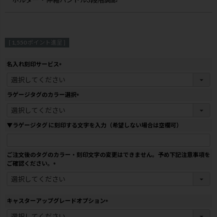
[
1,550
ポイント進呈 ]
名入れ刻印サービス
(
必
須
ラゲージタグのカラー選択
)
(
必
須
▼ラゲージタグ に刻印する文字を入力（希望しない場合は空欄可）
)
ご注文後のタグのカラー・刻印文字の変更はできません。予め下記注意事項を
ご確認ください。
(
必
須
)
キャスターアップグレードオプション
(