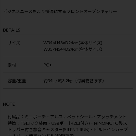
ビジネスユースをより快適にするフロントオープンキャリー
DETAILS
サイズ
W34×H48×D24cm(本体サイズ)
W35×H54×D24cm(全体サイズ)
素材
PC+
容量/重量
約34L / 約3.2kg（付属物含まず）
NOTE
付属品
：ミニポーチ・アルファベットシール・アタッチメント
特徴
：TSロック装備・USBポート(2口付き)・HINOMOTO製ス
トッパー付き静音キャスター(SILENT RUN)・ビルトインカップ
ホルダー・伸縮ハンドル3段階調節