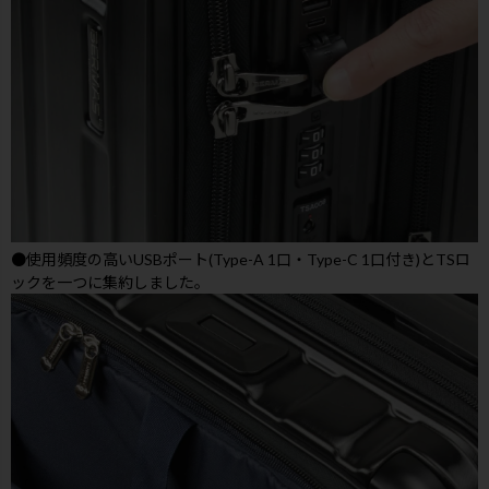
●使用頻度の高いUSBポート(Type-A 1口・Type-C 1口付き)とTSロ
ックを一つに集約しました。