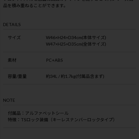
品を積み重ねることができます。
DETAILS
サイズ
W46×H24×D34cm(本体サイズ)
W47×H25×D35cm(全体サイズ)
素材
PC+ABS
容量/重量
約34L / 約1.7kg(付属品含まず)
NOTE
付属品
：アルファベットシール
特徴：
TSロック装備（キーレスナンバーロックタイプ）