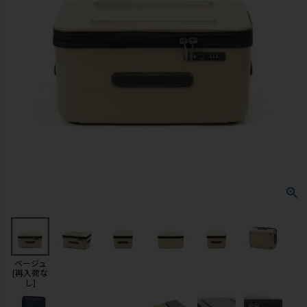
ベージュ
[再入荷な
し]