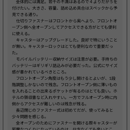
　全体的には満足。若干の不満はあるので４よりだが５を
付けたい。大きさ、容量、詰め込め具合はスペックから予
見できる通り。

　仕切りファスナーはフロントから奥へより、フロントオ
ープン側へ全オープンしてアクセスできる方がとても便利
に使える。

　キャスターはアップグレードした。良好で特にいうこと
が無い。キャスターロックはとても便利なので重要だっ
た。

　モバイルバッテリー収納サイズは注意が必要。手持ちの
バッテリーはギリギリ詰込みが必要だった。公式にサイズ
感が書かれているべきところ。

　フロントオープン角度はもう少し開けるとよいが、1段
階調整しかないので残念。フロントオープン側に薄いもの
を入れることの出来るポケットが有るのはとても良い。ホ
テルの領収書など入れやすい。一方でフルオープン時に内
側からアクセスが難しいのは残念が残る。

　長辺閉じのファスナー式は初めてだが、使ってみると
少々問題を感じる。

　全オープンのためにファスナーを開ける際キャスターが
邪魔なつくりになっているのは、仕方なくても辛いとこ