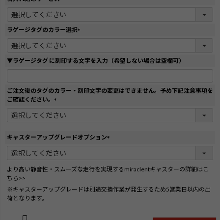
(
必
須
ラゲージタグのカラー選択
)
(
必
須
▼ラゲージタグ に刻印する文字を入力（希望しない場合は空欄可）
)
ご注文後のタグのカラー・刻印文字の変更はできません。予め下記注意事項を
ご確認ください。
(
必
須
)
キャスターアップグレードオプション
(
必
須
より高い静音性・スムーズな走行を実現するmiraclentキャスターの詳細はこ
)
ちら>>
※キャスターアップグレードは別途交換作業が発生するため5営業日以内の出
荷となります。