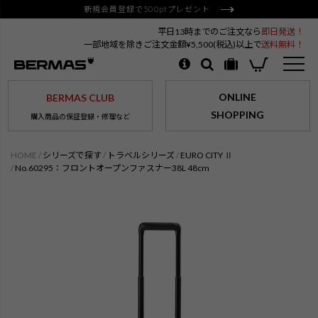
新規会員登録で500ptプレゼント
平日13時までのご注文なら
即日発送！
一部地域を除きご注文金額¥5,500(税込)以上で
送料無料！
ONLINE
BERMAS CLUB
SHOPPING
購入商品の保証登録・修理など
HOME
シリーズで探す
トラベルシリーズ
EURO CITY Ⅱ
No.60295：フロントオープンファスナー38L 48cm