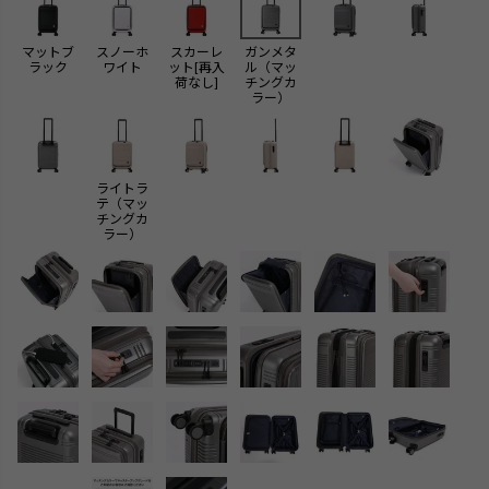
マットブ
スノーホ
スカーレ
ガンメタ
ラック
ワイト
ット[再入
ル（マッ
荷なし]
チングカ
ラー）
ライトラ
テ（マッ
チングカ
ラー）
検索