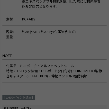
※エキスパンダブル機能を使用した際には機内持ち
込み非対応となります。
素材
PC+ABS
容量/
約38 (45) L / 約3.1kg (付属物含まず)
重量
NOTE
付属品
：ミニポーチ・アルファベットシール
特徴
：TSロック装備・USBポート(2口付き)・HINOMOTO製静
音キャスター(SILENT RUN)・伸縮ハンドル3段階調節
[
1,450
ポイント進呈 ]
名入れ刻印サービス