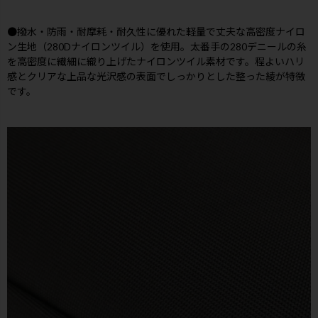
●撥水・防雨・耐摩耗・耐久性に優れた軽量で丈夫な高密度ナイロ
ン生地（280Dナイロンツイル）を使用。太番手の280デニールの糸
を高密度に繊細に織り上げたナイロンツイル素材です。程よいハリ
感とクリアな上品な光沢感の表面でしっかりとした整った綾が特徴
です。