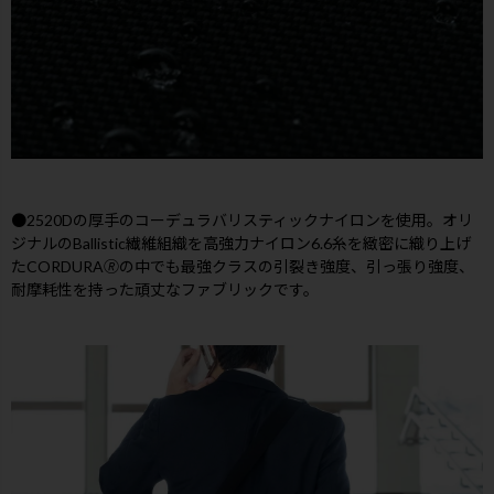
●2520Dの厚手のコーデュラバリスティックナイロンを使用。オリ
ジナルのBallistic繊維組織を高強力ナイロン6.6糸を緻密に織り上げ
たCORDURA🄬の中でも最強クラスの引裂き強度、引っ張り強度、
耐摩耗性を持った頑丈なファブリックです。