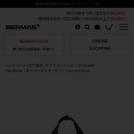
新規会員登録で500ptプレゼント
平日13時までのご注文なら
即日発送！
一部地域を除きご注文金額¥5,500(税込)以上で
送料無料！
ONLINE
BERMAS CLUB
SHOPPING
購入商品の保証登録・修理など
HOME
シリーズで探す
ビジネスシリーズ
CITYSCAPE
No.60693：オーバーナイターブリーフ40cm EX3cm