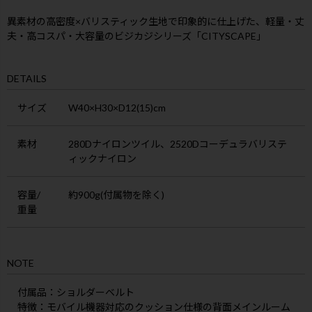
異素材の高密度×バリスティック生地で印象的に仕上げた、軽量・丈
夫・高コスパ・大容量のビジカジシリーズ「CITYSCAPE」
DETAILS
サイズ
W40×H30×D12(15)cm
素材
280Dナイロンツイル、2520Dコーデュラバリステ
ィックナイロン
容量/
約900g(付属物を除く)
重量
NOTE
付属品
：ショルダーベルト
特徴
：モバイル機器対応のクッション仕様の背面メインルーム