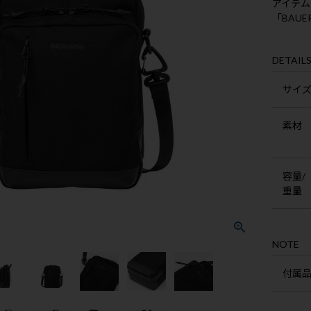
アイテム
「BAUE
DETAIL
サイ
素材
容量/
重量
NOTE
付属