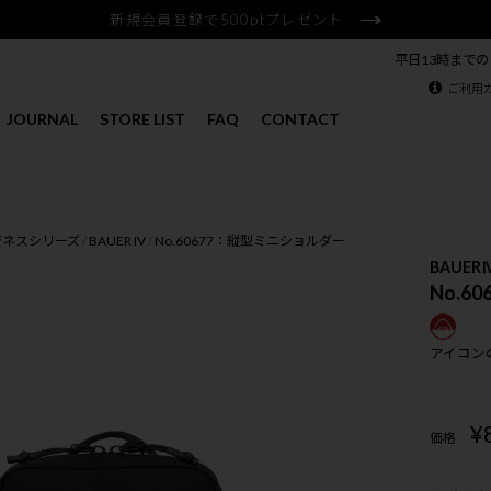
新規会員登録で500ptプレゼント
平日13時まで
ご利用
JOURNAL
STORE LIST
FAQ
CONTACT
ジネスシリーズ
BAUER IV
No.60677：縦型ミニショルダー
BAUER
No.6
アイコン
¥
価格