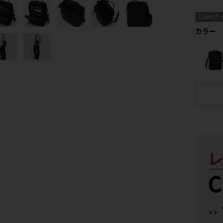
[
390
ポ
カラー