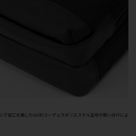
ング加工を施した610Dコーデュラポリエステル生地の使い分けによ