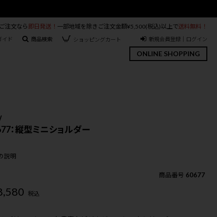
のご注文なら
即日発送！
一部地域を除きご注文金額¥5,500(税込)以上で
送料無料！
ガイド
商品検索
新規会員登録｜ログイン
ショッピングカート
ONLINE SHOPPING
Ⅳ
0677：縦型ミニショルダー
の説明
商品番号
60677
8,580
税込