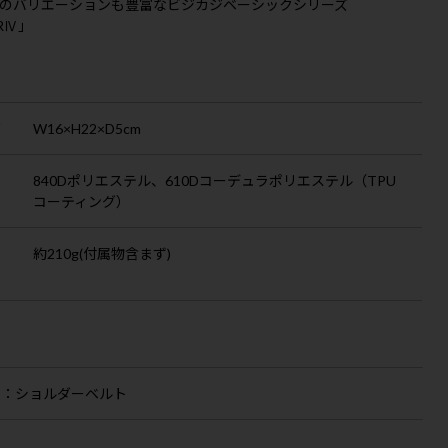
のバリエーションも豊富なビジカジベーシックシリーズ
RⅣ」
S
ズ
W16×H22×D5cm
840Dポリエステル、610Dコーデュラポリエステル（TPU
コーティング）
約210g(付属物含まず)
品
：ショルダーベルト