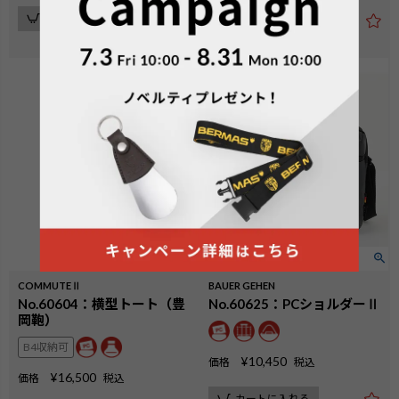
カートに入れる
カートに入れる
COMMUTEⅡ
BAUER GEHEN
No.60604：横型トート（豊
No.60625：PCショルダーⅡ
岡鞄）
B4収納可
¥
10,450
価格
税込
¥
16,500
価格
税込
カートに入れる