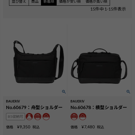
並び替え
商品
新着順
価格が安い順
価格が高い順
15
件中
1
-
15
件表示
BAUERⅣ
BAUERⅣ
No.60679：舟型ショルダー
No.60678：横型ショルダー
B5収納可
¥
9,350
¥
7,480
価格
税込
価格
税込