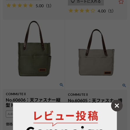
カートに入れる
5.00
（
1
）
4.00
（
1
）
COMMUTEⅡ
COMMUTEⅡ
No.60606：天ファスナー縦
No.60605：天ファスナー横
型トート（豊岡鞄）
型トート（豊岡鞄）
A4収納可
A4収納可
¥
18,700
価格
税込
¥
16,500
価格
税込