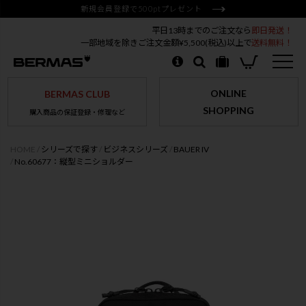
新規会員登録で500ptプレゼント
平日13時までのご注文なら
即日発送！
一部地域を除きご注文金額¥5,500(税込)以上で
送料無料！
ONLINE
BERMAS CLUB
SHOPPING
購入商品の保証登録・修理など
HOME
シリーズで探す
ビジネスシリーズ
BAUER IV
No.60677：縦型ミニショルダー