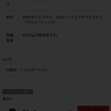
ズ
素材
840Dポリエステル、610Dコーデュラポリエステル
（TPUコーティング）
容量/
約210g(付属物含まず)
重量
NOTE
付属品
：ショルダーベルト
[
390
ポイント進呈 ]
カラー
カートに入