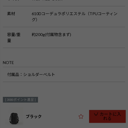
素材
610Dコーデュラポリエステル（TPUコーティン
グ）
容量/重
約200g(付属物含まず)
量
NOTE
付属品：ショルダーベルト
[
300
ポイント進呈 ]
カートに入
ブラック
れる