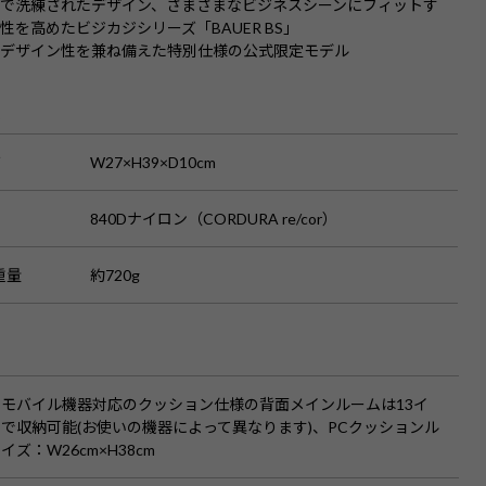
で洗練されたデザイン、さまざまなビジネスシーンにフィットす
性を高めたビジカジシリーズ「BAUER BS」
とデザイン性を兼ね備えた特別仕様の公式限定モデル
S
ズ
W27×H39×D10cm
840Dナイロン（CORDURA re/cor）
重量
約720g
：モバイル機器対応のクッション仕様の背面メインルームは13イ
で収納可能(お使いの機器によって異なります)、PCクッションル
イズ：W26cm×H38cm