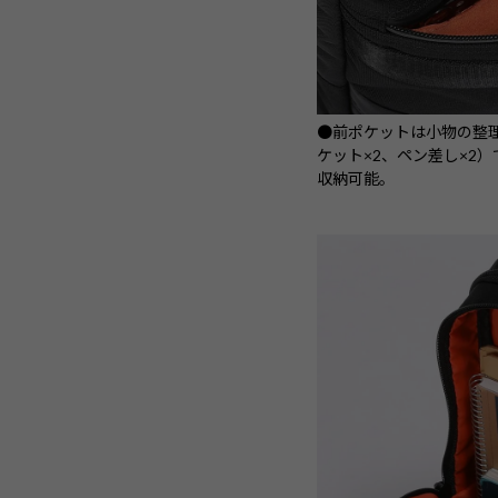
●前ポケットは小物の整
ケット×2、ペン差し×2
収納可能。