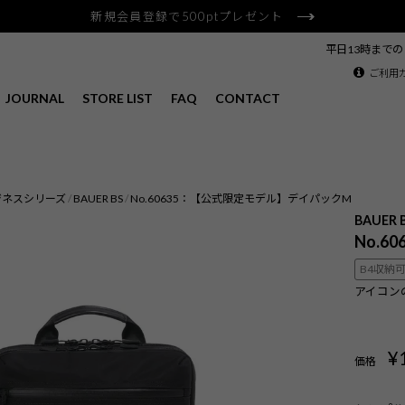
新規会員登録で500ptプレゼント
平日13時まで
ご利用
JOURNAL
STORE LIST
FAQ
CONTACT
ジネスシリーズ
BAUER BS
No.60635：【公式限定モデル】デイパックM
BAUER 
No.6
B4収納
アイコン
¥
価格