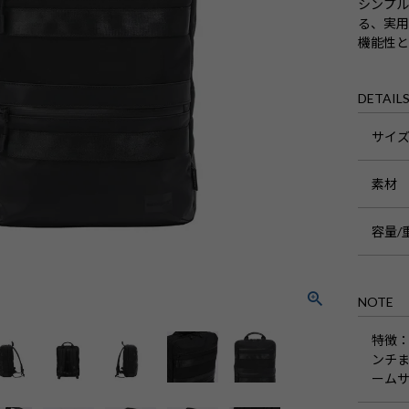
シンプル
る、実用
機能性
DETAIL
サイ
素材
容量/
NOTE
特徴
ンチま
ームサ