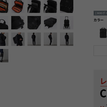
[
800
ポ
カラー