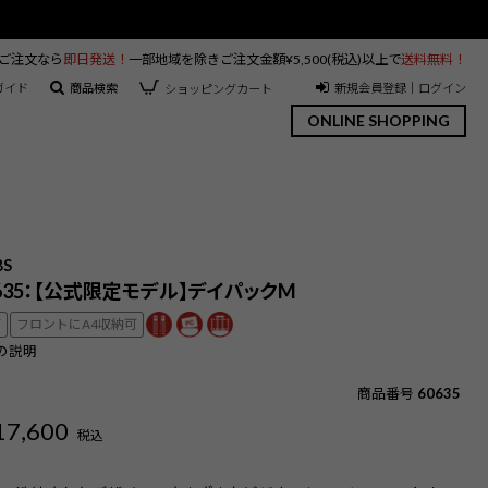
のご注文なら
即日発送！
一部地域を除きご注文金額¥5,500(税込)以上で
送料無料！
ガイド
商品検索
新規会員登録｜ログイン
ショッピングカート
ONLINE SHOPPING
BS
0635：【公式限定モデル】デイパックM
可
フロントにA4収納可
の説明
商品番号
60635
17,600
税込