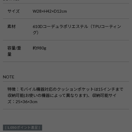
サイズ
W28×H42×D12cm
素材
610Dコーデュラポリエステル（TPUコーティン
グ）
容量/重
約980g
量
NOTE
特徴
：モバイル機器対応のクッションポケットは15インチまで
収納可能(お使いの機器によって異なります)、収納可能サイ
ズ：25×36×3cm
[
1,050
ポイント進呈 ]