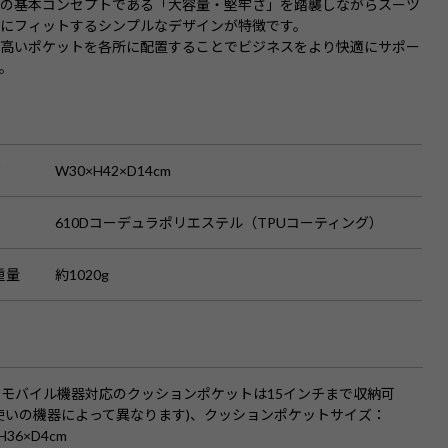
スの基本コンセプトである「大容量・堅牢さ」を踏襲しながらスーツ
ルにフィットするシンプルなデザインが特徴です。
の高いポケットを各所に配置することでビジネスをより快適にサポー
。
S
ズ
W30×H42×D14cm
610Dコーデュラポリエステル（TPUコーティング）
重量
約1020g
：モバイル機器対応のクッションポケットは15インチまで収納可
使いの機器によって異なります)、クッションポケットサイズ：
H36×D4cm