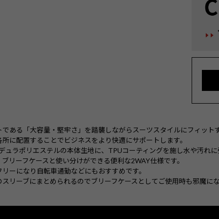
トである「大容量・堅牢さ」を踏襲しながらスーツスタイルにフィット
各所に配置することでビジネスをより快適にサポートします。
ーデュラポリエステルの本体生地に、TPUコーティングを施し水や汚れ
ブリーフケースと使い分けができる便利な2WAY仕様です。
フリーになり自転車通勤などにもおすすめです。
のスリーブにまとめられるのでブリーフケースとしてご使用時も邪魔に