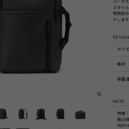
バーマ
スタイ
実用性
トします
DETAIL
サイ
素材
容量/
NOTE
特徴
能(お
W29×