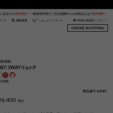
のご注文なら
即日発送！
一部地域を除きご注文金額¥5,500(税込)以上で
送料無料！
ガイド
商品検索
新規会員登録｜ログイン
ショッピングカート
ONLINE SHOPPING
GEHEN
0387：2WAYリュック
可
の説明
商品番号
60387
26,400
税込