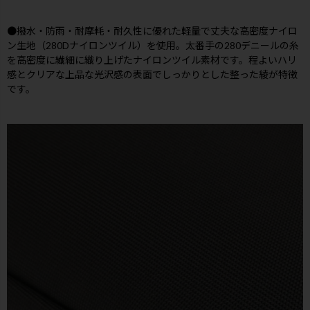
●撥水・防雨・耐摩耗・耐久性に優れた軽量で丈夫な高密度ナイロ
ン生地（280Dナイロンツイル）を使用。太番手の280デニールの糸
を高密度に繊細に織り上げたナイロンツイル素材です。程よいハリ
感とクリアな上品な光沢感の表面でしっかりとした整った綾が特徴
です。