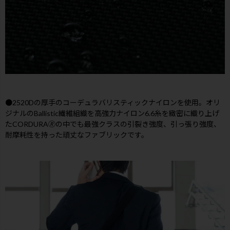
●2520Dの厚手のコーデュラバリスティックナイロンを使用。オリ
ジナルのBallistic繊維組織を高強力ナイロン6.6糸を緻密に織り上げ
たCORDURA🄬の中でも最強クラスの引裂き強度、引っ張り強度、
耐摩耗性を持った頑丈なファブリックです。