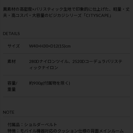
異素材の高密度×バリスティック生地で印象的に仕上げた、軽量・丈
夫・高コスパ・大容量のビジカジシリーズ「CITYSCAPE」
DETAILS
サイズ
W40×H30×D12(15)cm
素材
280Dナイロンツイル、2520Dコーデュラバリステ
ィックナイロン
容量/
約900g(付属物を除く)
重量
NOTE
付属品
：ショルダーベルト
特徴
：モバイル機器対応のクッション仕様の背面メインルーム