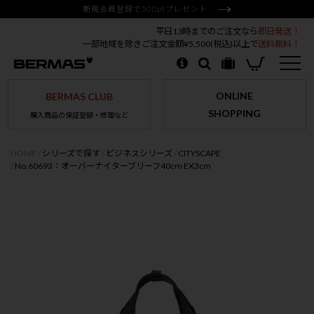
新規会員登録で500ptプレゼント
平日13時までのご注文なら
即日発送！
一部地域を除きご注文金額¥5,500(税込)以上で
送料無料！
ONLINE
BERMAS CLUB
SHOPPING
購入商品の保証登録・修理など
HOME
シリーズで探す
ビジネスシリーズ
CITYSCAPE
No.60693：オーバーナイターブリーフ40cm EX3cm