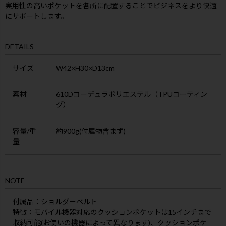
実用性の高いポケットを各所に配置することでビジネスをより快適
にサポートします。
DETAILS
サイズ
W42×H30×D13cm
素材
610Dコーデュラポリエステル（TPUコーティン
グ）
容量/重
約900g(付属物含まず)
量
NOTE
付属品
：ショルダーベルト
特徴：モバイル機器対応のクッションポケットは15インチまで
収納可能(お使いの機器によって異なります)、クッションポケ