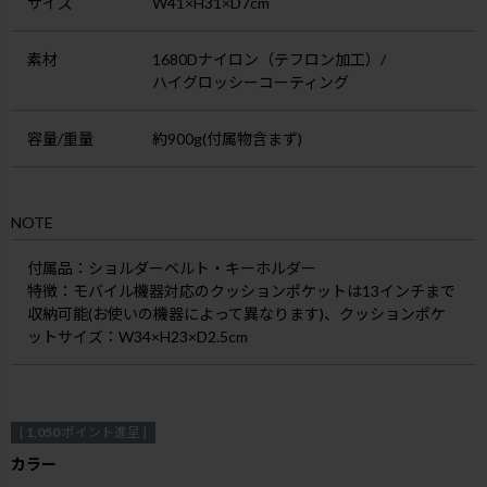
サイズ
W41×H31×D7cm
素材
1680Dナイロン（テフロン加工）/
ハイグロッシーコーティング
容量/重量
約900g(付属物含まず)
NOTE
付属品
：ショルダーベルト・キーホルダー
特徴
：モバイル機器対応のクッションポケットは13インチまで
収納可能(お使いの機器によって異なります)、クッションポケ
ットサイズ：W34×H23×D2.5cm
[
1,050
ポイント進呈 ]
カラー