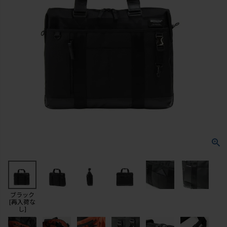
ブラック
[再入荷な
し]