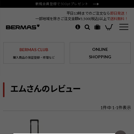
新規会員登録で500ptプレゼント
平日13時までのご注文なら
即日発送！
一部地域を除きご注文金額¥5,500(税込)以上で
送料無料！
ONLINE
BERMAS CLUB
SHOPPING
購入商品の保証登録・修理など
エムさんのレビュー
1
件中
1
-
1
件表示