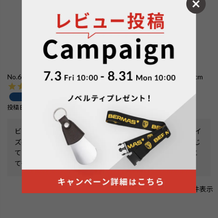
No.60523：[新仕様] フロントオープン スクエア4輪33L 39cm
購入者
投稿日
2026/05/12
ビジネス2泊の利用を前提として、大きすぎずとても良いサイ
ズ感でした。PCの出し入れがスムーズで取り回しが良く感じ
ています。軽量でデザインもクラシックでビジネス使いにと
ても気に入ってます。
1
件中
1
-
1
件表示