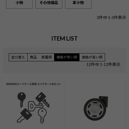
小物
その他備品
革小物
3
件中
1
-
3
件表示
ITEM LIST
並び替え
商品
新着順
価格が安い順
価格が高い順
12
件中
1
-
12
件表示