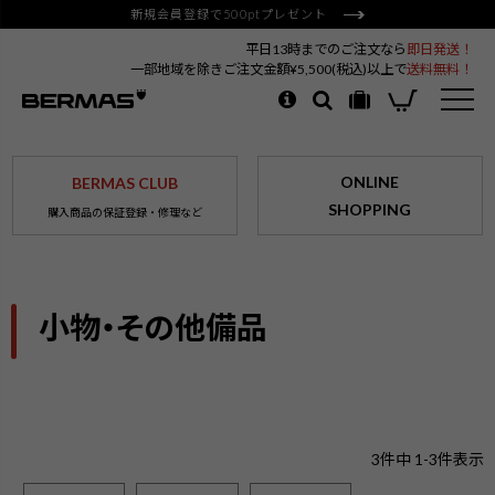
新規会員登録で500ptプレゼント
平日13時までのご注文なら
即日発送！
一部地域を除きご注文金額¥5,500(税込)以上で
送料無料！
ONLINE
BERMAS CLUB
SHOPPING
購入商品の保証登録・修理など
小物・その他備品
3
件中
1
-
3
件表示