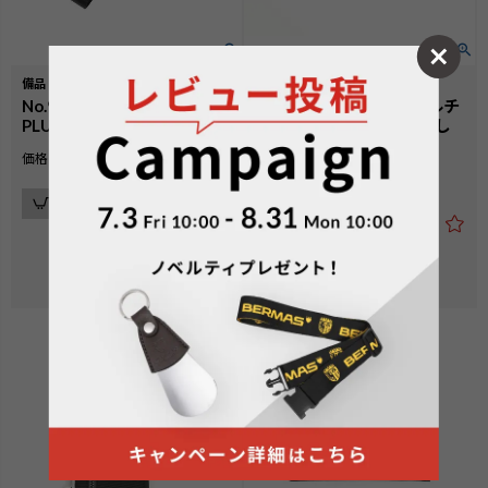
備品
小物
No.99500-02：INTER CITY
No.60479：トラベルマルチ
PLUS サブアタッチメント
ウォレット【生産終了致し
ました】
¥
1,100
価格
税込
¥
4,400
価格
税込
カートに入れる
カートに入れる
在庫切れ
在庫切れ