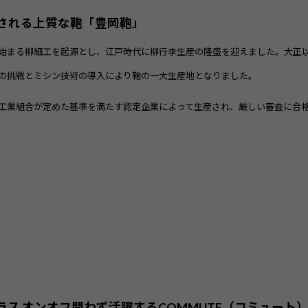
される上質な鞄「豊岡鞄」
始まる柳細工を起源とし、江戸時代に柳行李生産の隆盛を迎えました。大正
の挑戦とミシン技術の導入により鞄の一大生産地となりました。
工業組合が定めた基準を満たす認定企業によって生産され、厳しい審査に合
ス オンオフ問わず活躍するCOMMUTE（コミュート