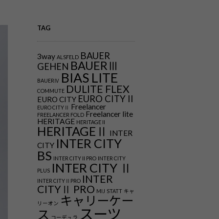
TAG
BAUER
3way
ALSFELD
BAUERⅢ
GEHEN
BIAS LITE
BAUERⅣ
DULITE FLEX
COMMUTE
EURO CITY II
EURO CITY
Freelancer
EURO CITYⅡ
Freelancer lite
FREELANCER FOLD
HERITAGE
HERITAGE II
HERITAGEⅡ
INTER
INTER CITY
CITY
BS
INTER CITY II PRO
INTER CITY
INTER CITY Ⅱ
PLUS
INTER
INTER CITYⅡPRO
CITYⅡ PRO
MIJ
STATT
キャ
キャリーケー
リーオン
スーツ
ス
コーデュラ