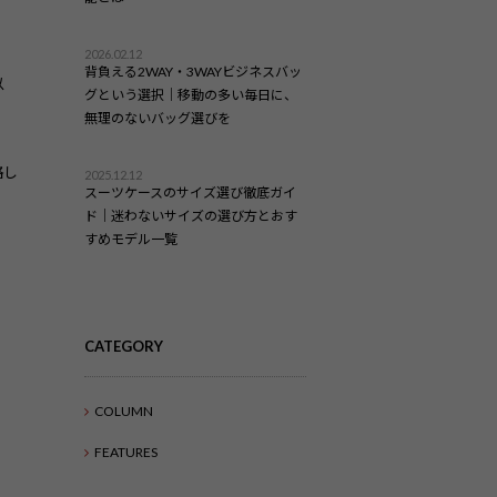
2026.02.12
背負える2WAY・3WAYビジネスバッ
以
グという選択｜移動の多い毎日に、
無理のないバッグ選びを
格し
2025.12.12
スーツケースのサイズ選び徹底ガイ
ド｜迷わないサイズの選び方とおす
すめモデル一覧
CATEGORY
COLUMN
FEATURES
）