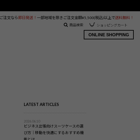
のご注文なら
即日発送！
一部地域を除きご注文金額¥5,500(税込)以上で
送料無料！
商品検索
ショッピングカート
ONLINE SHOPPING
LATEST ARTICLES
2026.06.10
ビジネス出張向けスーツケースの選
び方｜移動を快適にするおすすめ機
能とは