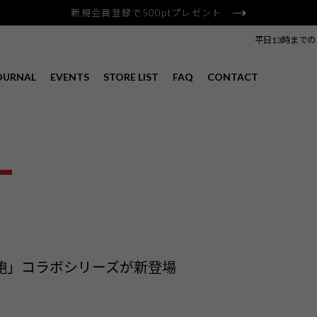
新規会員登録で500ptプレゼント
平日13時まで
OURNAL
EVENTS
STORE LIST
FAQ
CONTACT
L
豊岡鞄」コラボシリーズが新登場