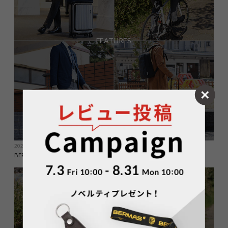
FEATURES
2020.04.17
BERMASで作る、1WEEK STYLE