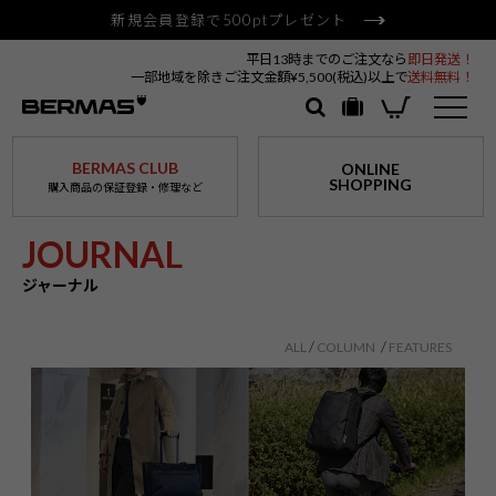
新規会員登録で500ptプレゼント
平日13時までのご注文なら
即日発送！
一部地域を除きご注文金額¥5,500(税込)以上で
送料無料！
BERMAS CLUB
ONLINE
SHOPPING
購入商品の保証登録・修理など
JOURNAL
ジャーナル
ALL
COLUMN
FEATURES