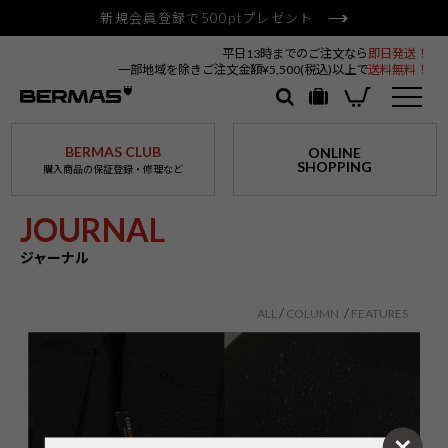
新規会員登録で500ptプレゼント
平日13時までのご注文なら
即日発送！
一部地域を除きご注文金額¥5,500(税込)以上で
送料無料！
BERMAS CLUB
ONLINE
SHOPPING
購入商品の保証登録・修理など
JOURNAL
ジャーナル
ALL
COLUMN
FEATURES