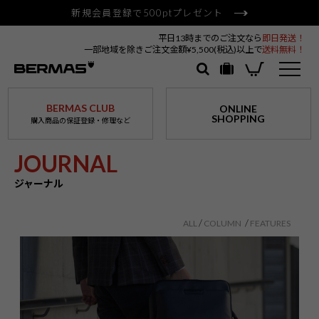
新規会員登録で500ptプレゼント
平日13時までのご注文なら
即日発送！
一部地域を除きご注文金額¥5,500(税込)以上で
送料無料！
BERMAS CLUB
ONLINE
SHOPPING
購入商品の保証登録・修理など
JOURNAL
ジャーナル
ALL
COLUMN
FEATURES